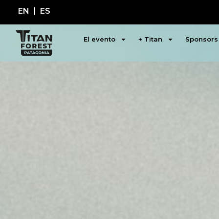
EN
ES
El evento
+ Titan
Sponsors